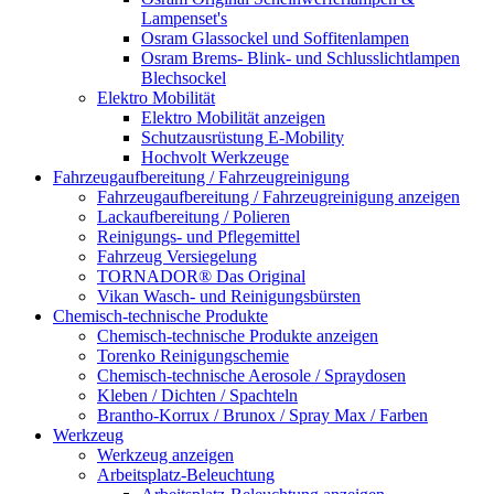
Lampenset's
Osram Glassockel und Soffitenlampen
Osram Brems- Blink- und Schlusslichtlampen
Blechsockel
Elektro Mobilität
Elektro Mobilität anzeigen
Schutzausrüstung E-Mobility
Hochvolt Werkzeuge
Fahrzeugaufbereitung / Fahrzeugreinigung
Fahrzeugaufbereitung / Fahrzeugreinigung anzeigen
Lackaufbereitung / Polieren
Reinigungs- und Pflegemittel
Fahrzeug Versiegelung
TORNADOR® Das Original
Vikan Wasch- und Reinigungsbürsten
Chemisch-technische Produkte
Chemisch-technische Produkte anzeigen
Torenko Reinigungschemie
Chemisch-technische Aerosole / Spraydosen
Kleben / Dichten / Spachteln
Brantho-Korrux / Brunox / Spray Max / Farben
Werkzeug
Werkzeug anzeigen
Arbeitsplatz-Beleuchtung