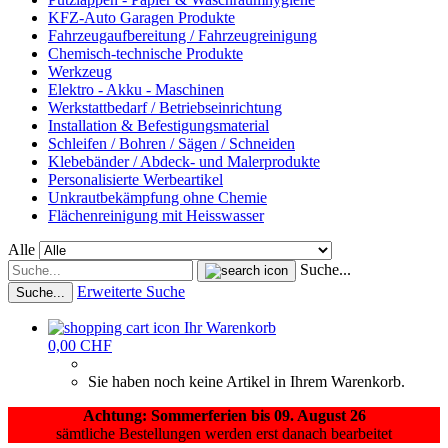
KFZ-Auto Garagen Produkte
Fahrzeugaufbereitung / Fahrzeugreinigung
Chemisch-technische Produkte
Werkzeug
Elektro - Akku - Maschinen
Werkstattbedarf / Betriebseinrichtung
Installation & Befestigungsmaterial
Schleifen / Bohren / Sägen / Schneiden
Klebebänder / Abdeck- und Malerprodukte
Personalisierte Werbeartikel
Unkrautbekämpfung ohne Chemie
Flächenreinigung mit Heisswasser
Alle
Suche...
Erweiterte Suche
Suche...
Ihr Warenkorb
0,00 CHF
Sie haben noch keine Artikel in Ihrem Warenkorb.
Achtung: Sommerferien bis 09. August 26
sämtliche Bestellungen werden erst danach bearbeitet