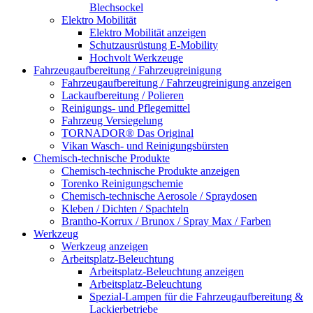
Blechsockel
Elektro Mobilität
Elektro Mobilität anzeigen
Schutzausrüstung E-Mobility
Hochvolt Werkzeuge
Fahrzeugaufbereitung / Fahrzeugreinigung
Fahrzeugaufbereitung / Fahrzeugreinigung anzeigen
Lackaufbereitung / Polieren
Reinigungs- und Pflegemittel
Fahrzeug Versiegelung
TORNADOR® Das Original
Vikan Wasch- und Reinigungsbürsten
Chemisch-technische Produkte
Chemisch-technische Produkte anzeigen
Torenko Reinigungschemie
Chemisch-technische Aerosole / Spraydosen
Kleben / Dichten / Spachteln
Brantho-Korrux / Brunox / Spray Max / Farben
Werkzeug
Werkzeug anzeigen
Arbeitsplatz-Beleuchtung
Arbeitsplatz-Beleuchtung anzeigen
Arbeitsplatz-Beleuchtung
Spezial-Lampen für die Fahrzeugaufbereitung &
Lackierbetriebe