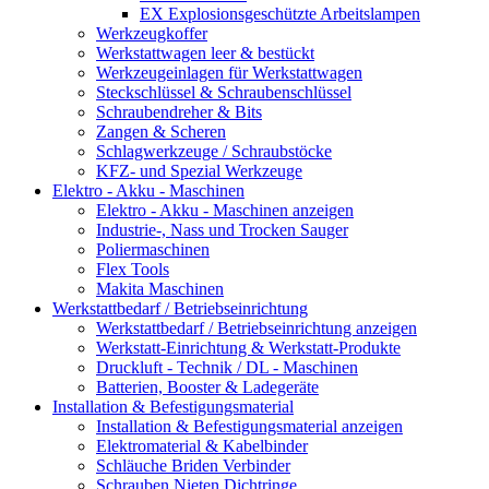
EX Explosionsgeschützte Arbeitslampen
Werkzeugkoffer
Werkstattwagen leer & bestückt
Werkzeugeinlagen für Werkstattwagen
Steckschlüssel & Schraubenschlüssel
Schraubendreher & Bits
Zangen & Scheren
Schlagwerkzeuge / Schraubstöcke
KFZ- und Spezial Werkzeuge
Elektro - Akku - Maschinen
Elektro - Akku - Maschinen anzeigen
Industrie-, Nass und Trocken Sauger
Poliermaschinen
Flex Tools
Makita Maschinen
Werkstattbedarf / Betriebseinrichtung
Werkstattbedarf / Betriebseinrichtung anzeigen
Werkstatt-Einrichtung & Werkstatt-Produkte
Druckluft - Technik / DL - Maschinen
Batterien, Booster & Ladegeräte
Installation & Befestigungsmaterial
Installation & Befestigungsmaterial anzeigen
Elektromaterial & Kabelbinder
Schläuche Briden Verbinder
Schrauben Nieten Dichtringe