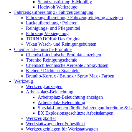
Schutzausrüstung E-Mobility
Hochvolt Werkzeuge
Fahrzeugaufbereitung / Fahrzeugreinigung
Fahrzeugaufbereitung / Fahrzeugreinigung anzeigen
Lackaufbereitung / Polieren
Reinigungs- und Pflegemittel
Fahrzeug Versiegelung
TORNADOR® Das Original
Vikan Wasch- und Reinigungsbürsten
Chemisch-technische Produkte
Chemisch-technische Produkte anzeigen
Torenko Reinigungschemie
Chemisch-technische Aerosole / Spraydosen
Kleben / Dichten / Spachteln
Brantho-Korrux / Brunox / Spray Max / Farben
Werkzeug
Werkzeug anzeigen
Arbeitsplatz-Beleuchtung
Arbeitsplatz-Beleuchtung anzeigen
Arbeitsplatz-Beleuchtung
Spezial-Lampen für die Fahrzeugaufbereitung & L
EX Explosionsgeschützte Arbeitslampen
Werkzeugkoffer
Werkstattwagen leer & bestückt
Werkzeugeinlagen für Werkstattwagen