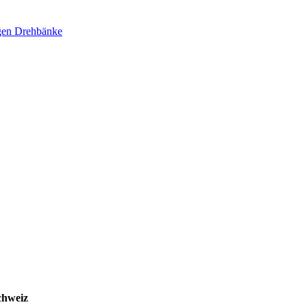
ägen Drehbänke
chweiz