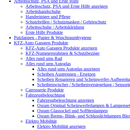
Arbeitsschutz, PSA und Erste Hilfe
Arbeitsschutz, PSA und Erste Hilfe anzeigen
Arbeitshandschuhe
Handreiniger und Pflege
Schutzbrillen / Schutzmasken / Gehörschutz
Arbeitsschuhe / Arbeitskleidung
Erste Hilfe Produkte
Putzlappen - Papier & Waschraumhygiene
KFZ-Auto Garagen Produkte
KFZ-Auto Garagen Produkte anzeigen
KFZ-Nummernrahmen & Schutzbezüge
Alles rund ums Rad
Alles rund ums Autoglas
Alles rund ums Autoglas anzeigen
Scheiben Austrennen - Ersetzen
Scheiben Reparieren und Scheinwerfer-Aufbereit
Scheibenwischer / Scheibenversiegelung / Sensort
Carrosserie Produkte
Fahrzeugbeleuchtung
Fahrzeugbeleuchtung anzeigen
Osram Original Scheinwerferlampen & Lampenset
Osram Glassockel und Soffitenlampen
Osram Brems- Blink- und Schlusslichtlampen Ble
Elektro Mobilität
Elektro Mobilität anzeigen