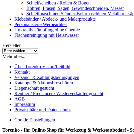
Schleifscheiben / Rollen & Bögen
Bohren, Fräsen, Sägen, Gewindeschneiden, Messer
Schleifmaschinen Ständer-Bohrmaschinen Metallkreiss
Klebebänder / Abdeck- und Malerprodukte
Personalisierte Werbeartikel
Unkrautbekämpfung ohne Chemie
Flächenreinigung mit Heisswasser
Hersteller
Mehr über...
Über Torenko Vision/Leitbild
Kontakt
Versand- & Zahlungsbedingungen
Kataloge & Aktionsbroschüren
Liegenschaft gesucht
Rentner / Freelancer / Wiederverkäufer gesucht
AGB
Impressum
Privatsphäre und Datenschutz
Cookie Einstellungen
Torenko - Ihr Online-Shop für Werkzeug & Werkstattbedarf - S