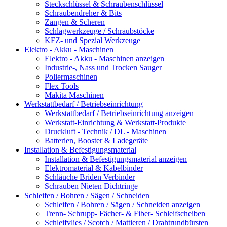
Steckschlüssel & Schraubenschlüssel
Schraubendreher & Bits
Zangen & Scheren
Schlagwerkzeuge / Schraubstöcke
KFZ- und Spezial Werkzeuge
Elektro - Akku - Maschinen
Elektro - Akku - Maschinen anzeigen
Industrie-, Nass und Trocken Sauger
Poliermaschinen
Flex Tools
Makita Maschinen
Werkstattbedarf / Betriebseinrichtung
Werkstattbedarf / Betriebseinrichtung anzeigen
Werkstatt-Einrichtung & Werkstatt-Produkte
Druckluft - Technik / DL - Maschinen
Batterien, Booster & Ladegeräte
Installation & Befestigungsmaterial
Installation & Befestigungsmaterial anzeigen
Elektromaterial & Kabelbinder
Schläuche Briden Verbinder
Schrauben Nieten Dichtringe
Schleifen / Bohren / Sägen / Schneiden
Schleifen / Bohren / Sägen / Schneiden anzeigen
Trenn- Schrupp- Fächer- & Fiber- Schleifscheiben
Schleifvlies / Scotch / Mattieren / Drahtrundbürsten