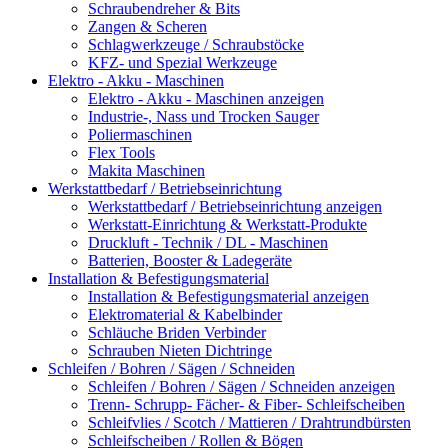
Schraubendreher & Bits
Zangen & Scheren
Schlagwerkzeuge / Schraubstöcke
KFZ- und Spezial Werkzeuge
Elektro - Akku - Maschinen
Elektro - Akku - Maschinen anzeigen
Industrie-, Nass und Trocken Sauger
Poliermaschinen
Flex Tools
Makita Maschinen
Werkstattbedarf / Betriebseinrichtung
Werkstattbedarf / Betriebseinrichtung anzeigen
Werkstatt-Einrichtung & Werkstatt-Produkte
Druckluft - Technik / DL - Maschinen
Batterien, Booster & Ladegeräte
Installation & Befestigungsmaterial
Installation & Befestigungsmaterial anzeigen
Elektromaterial & Kabelbinder
Schläuche Briden Verbinder
Schrauben Nieten Dichtringe
Schleifen / Bohren / Sägen / Schneiden
Schleifen / Bohren / Sägen / Schneiden anzeigen
Trenn- Schrupp- Fächer- & Fiber- Schleifscheiben
Schleifvlies / Scotch / Mattieren / Drahtrundbürsten
Schleifscheiben / Rollen & Bögen