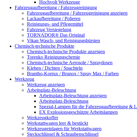
Hochvolt Werkzeuge
Fahrzeugaufbereitung / Fahrzeugreinigung
Fahrzeugaufbereitung / Fahrzeugreinigung anzeigen
Lackaufbereitung / Polieren
Reinigungs- und Pflegemittel
Fahrzeug Versiegelung
TORNADOR® Das Original
Vikan Wasch- und Reinigungsbürsten
Chemisch-technische Produkte
Chemisch-technische Produkte anzeigen
Torenko Reinigungschemie
Chemisch-technische Aerosole / Spraydosen
Kleben / Dichten / Spachteln
Brantho-Korrux / Brunox / Spray Max / Farben
Werkzeug
Werkzeug anzeigen
Arbeitsplatz-Beleuchtung
Arbeitsplatz-Beleuchtung anzeigen
Arbeitsplatz-Beleuchtung
Spezial-Lampen für die Fahrzeugaufbereitung & L
EX Explosionsgeschützte Arbeitslampen
Werkzeugkoffer
Werkstattwagen leer & bestückt
Werkzeugeinlagen für Werkstattwagen
Steckschlüssel & Schraubenschlüssel