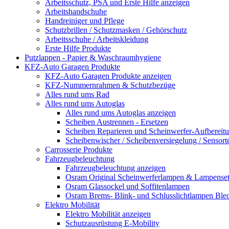
Arbeitsschutz, PSA und Erste Hilfe anzeigen
Arbeitshandschuhe
Handreiniger und Pflege
Schutzbrillen / Schutzmasken / Gehörschutz
Arbeitsschuhe / Arbeitskleidung
Erste Hilfe Produkte
Putzlappen - Papier & Waschraumhygiene
KFZ-Auto Garagen Produkte
KFZ-Auto Garagen Produkte anzeigen
KFZ-Nummernrahmen & Schutzbezüge
Alles rund ums Rad
Alles rund ums Autoglas
Alles rund ums Autoglas anzeigen
Scheiben Austrennen - Ersetzen
Scheiben Reparieren und Scheinwerfer-Aufbereit
Scheibenwischer / Scheibenversiegelung / Sensort
Carrosserie Produkte
Fahrzeugbeleuchtung
Fahrzeugbeleuchtung anzeigen
Osram Original Scheinwerferlampen & Lampenset
Osram Glassockel und Soffitenlampen
Osram Brems- Blink- und Schlusslichtlampen Ble
Elektro Mobilität
Elektro Mobilität anzeigen
Schutzausrüstung E-Mobility