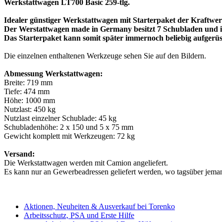
Werkstattwagen LT700 Basic 259-tlg.
Idealer günstiger Werkstattwagen mit Starterpaket der Kraftwe
Der Werstattwagen made in Germany besitzt 7 Schubladen und i
Das Starterpaket kann somit später immernoch beliebig aufgerüs
Die einzelnen enthaltenen Werkzeuge sehen Sie auf den Bildern.
Abmessung Werkstattwagen:
Breite: 719 mm
Tiefe: 474 mm
Höhe: 1000 mm
Nutzlast: 450 kg
Nutzlast einzelner Schublade: 45 kg
Schubladenhöhe: 2 x 150 und 5 x 75 mm
Gewicht komplett mit Werkzeugen: 72 kg
Versand:
Die Werkstattwagen werden mit Camion angeliefert.
Es kann nur an Gewerbeadressen geliefert werden, wo tagsüber jem
Aktionen, Neuheiten & Ausverkauf bei Torenko
Arbeitsschutz, PSA und Erste Hilfe