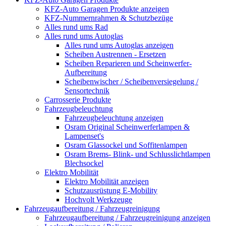
KFZ-Auto Garagen Produkte anzeigen
KFZ-Nummernrahmen & Schutzbezüge
Alles rund ums Rad
Alles rund ums Autoglas
Alles rund ums Autoglas anzeigen
Scheiben Austrennen - Ersetzen
Scheiben Reparieren und Scheinwerfer-
Aufbereitung
Scheibenwischer / Scheibenversiegelung /
Sensortechnik
Carrosserie Produkte
Fahrzeugbeleuchtung
Fahrzeugbeleuchtung anzeigen
Osram Original Scheinwerferlampen &
Lampenset's
Osram Glassockel und Soffitenlampen
Osram Brems- Blink- und Schlusslichtlampen
Blechsockel
Elektro Mobilität
Elektro Mobilität anzeigen
Schutzausrüstung E-Mobility
Hochvolt Werkzeuge
Fahrzeugaufbereitung / Fahrzeugreinigung
Fahrzeugaufbereitung / Fahrzeugreinigung anzeigen