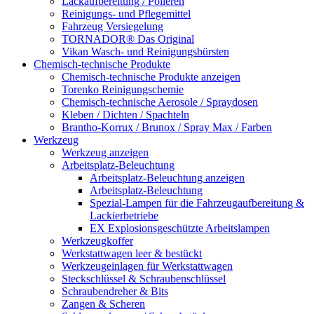
Lackaufbereitung / Polieren
Reinigungs- und Pflegemittel
Fahrzeug Versiegelung
TORNADOR® Das Original
Vikan Wasch- und Reinigungsbürsten
Chemisch-technische Produkte
Chemisch-technische Produkte anzeigen
Torenko Reinigungschemie
Chemisch-technische Aerosole / Spraydosen
Kleben / Dichten / Spachteln
Brantho-Korrux / Brunox / Spray Max / Farben
Werkzeug
Werkzeug anzeigen
Arbeitsplatz-Beleuchtung
Arbeitsplatz-Beleuchtung anzeigen
Arbeitsplatz-Beleuchtung
Spezial-Lampen für die Fahrzeugaufbereitung &
Lackierbetriebe
EX Explosionsgeschützte Arbeitslampen
Werkzeugkoffer
Werkstattwagen leer & bestückt
Werkzeugeinlagen für Werkstattwagen
Steckschlüssel & Schraubenschlüssel
Schraubendreher & Bits
Zangen & Scheren