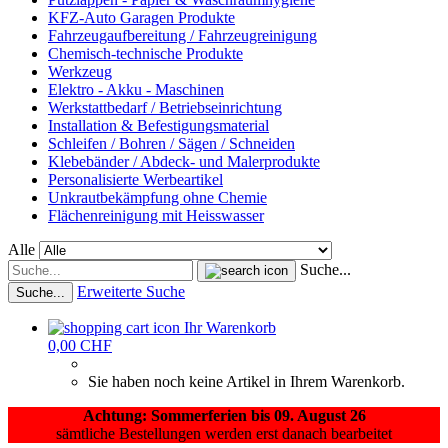
KFZ-Auto Garagen Produkte
Fahrzeugaufbereitung / Fahrzeugreinigung
Chemisch-technische Produkte
Werkzeug
Elektro - Akku - Maschinen
Werkstattbedarf / Betriebseinrichtung
Installation & Befestigungsmaterial
Schleifen / Bohren / Sägen / Schneiden
Klebebänder / Abdeck- und Malerprodukte
Personalisierte Werbeartikel
Unkrautbekämpfung ohne Chemie
Flächenreinigung mit Heisswasser
Alle
Suche...
Erweiterte Suche
Suche...
Ihr Warenkorb
0,00 CHF
Sie haben noch keine Artikel in Ihrem Warenkorb.
Achtung: Sommerferien bis 09. August 26
sämtliche Bestellungen werden erst danach bearbeitet