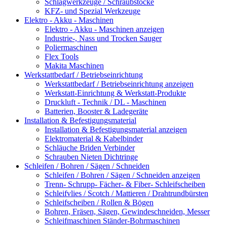
Schlagwerkzeuge / Schraubstöcke
KFZ- und Spezial Werkzeuge
Elektro - Akku - Maschinen
Elektro - Akku - Maschinen anzeigen
Industrie-, Nass und Trocken Sauger
Poliermaschinen
Flex Tools
Makita Maschinen
Werkstattbedarf / Betriebseinrichtung
Werkstattbedarf / Betriebseinrichtung anzeigen
Werkstatt-Einrichtung & Werkstatt-Produkte
Druckluft - Technik / DL - Maschinen
Batterien, Booster & Ladegeräte
Installation & Befestigungsmaterial
Installation & Befestigungsmaterial anzeigen
Elektromaterial & Kabelbinder
Schläuche Briden Verbinder
Schrauben Nieten Dichtringe
Schleifen / Bohren / Sägen / Schneiden
Schleifen / Bohren / Sägen / Schneiden anzeigen
Trenn- Schrupp- Fächer- & Fiber- Schleifscheiben
Schleifvlies / Scotch / Mattieren / Drahtrundbürsten
Schleifscheiben / Rollen & Bögen
Bohren, Fräsen, Sägen, Gewindeschneiden, Messer
Schleifmaschinen Ständer-Bohrmaschinen