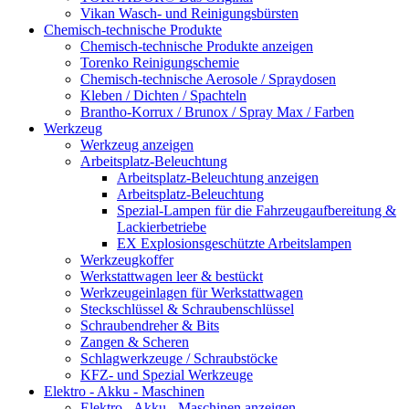
Vikan Wasch- und Reinigungsbürsten
Chemisch-technische Produkte
Chemisch-technische Produkte anzeigen
Torenko Reinigungschemie
Chemisch-technische Aerosole / Spraydosen
Kleben / Dichten / Spachteln
Brantho-Korrux / Brunox / Spray Max / Farben
Werkzeug
Werkzeug anzeigen
Arbeitsplatz-Beleuchtung
Arbeitsplatz-Beleuchtung anzeigen
Arbeitsplatz-Beleuchtung
Spezial-Lampen für die Fahrzeugaufbereitung &
Lackierbetriebe
EX Explosionsgeschützte Arbeitslampen
Werkzeugkoffer
Werkstattwagen leer & bestückt
Werkzeugeinlagen für Werkstattwagen
Steckschlüssel & Schraubenschlüssel
Schraubendreher & Bits
Zangen & Scheren
Schlagwerkzeuge / Schraubstöcke
KFZ- und Spezial Werkzeuge
Elektro - Akku - Maschinen
Elektro - Akku - Maschinen anzeigen