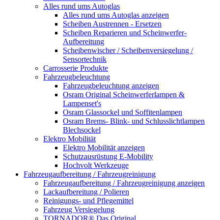
Alles rund ums Autoglas
Alles rund ums Autoglas anzeigen
Scheiben Austrennen - Ersetzen
Scheiben Reparieren und Scheinwerfer-
Aufbereitung
Scheibenwischer / Scheibenversiegelung /
Sensortechnik
Carrosserie Produkte
Fahrzeugbeleuchtung
Fahrzeugbeleuchtung anzeigen
Osram Original Scheinwerferlampen &
Lampenset's
Osram Glassockel und Soffitenlampen
Osram Brems- Blink- und Schlusslichtlampen
Blechsockel
Elektro Mobilität
Elektro Mobilität anzeigen
Schutzausrüstung E-Mobility
Hochvolt Werkzeuge
Fahrzeugaufbereitung / Fahrzeugreinigung
Fahrzeugaufbereitung / Fahrzeugreinigung anzeigen
Lackaufbereitung / Polieren
Reinigungs- und Pflegemittel
Fahrzeug Versiegelung
TORNADOR® Das Original