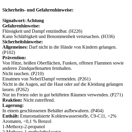
Sicherheits- und Gefahrenhinweise:
Signalwort: Achtung
Gefahrenhinweise:
Flüssigkeit und Dampf entzündbar. (H226)
Kann Schläfrigkeit und Benommenheit verursachen. (H336)
Sicherheitshinweise:
Allgemeines:
Darf nicht in die Hände von Kindern gelangen.
(P102)
Prävention:
Von Hitze, heißen Oberflächen, Funken, offenen Flammen sowie
anderen Zündquellenarten fernhalten.
Nicht rauchen. (P210)
Einatmen von Nebel/Dampf vermeiden. (P261)
Nicht in die Augen, auf die Haut oder auf die Kleidung gelangen
lassen. (P262)
Nur im Freien oder in gut belüfteten Räumen verwenden. (P271)
Reaktion:
Nicht zutreffend.
Lagerung:
In einem geschlossenen Behälter aufbewahren. (P404)
Enthält:
Entaromatisierte Kohlenwasserstoffe, C9-C11, <2%
Aromaten, <0,1 % Benzol
1-Methoxy-2-propanol
2-Methoxy-1-methylethylacetat