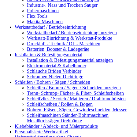
Industrie-, Nass und Trocken Sauger
Poliermaschinen
Flex Tools
Makita Maschinen
Werkstattbedarf / Betriebseinrichtung
Werkstattbedarf / Betriebseinrichtung anzeigen
Werkstatt-Einrichtung & Werkstatt-Produkte
Druckluft - Technik / DL - Maschinen
Batterien, Booster & Ladegeräte
Installation & Befestigungsmaterial
Installation & Befestigungsmaterial anzeigen
Elektromaterial & Kabelbinder
Schläuche Briden Verbinder
Schrauben Nieten Dichtringe
Schleifen / Bohren / Sägen / Schneiden
Schleifen / Bohren / Sägen / Schneiden anzeigen
Trenn- Schrupp- Fächer- & Fiber- Schleifscheiben
Schleifvlies / Scotch / Mattieren / Drahtrundbürsten
Schleifscheiben / Rollen & Bögen
Bohren, Fräsen, Sägen, Gewindeschneiden, Messer
Schleifmaschinen Ständer-Bohrmaschinen
Metallkreissägen Drehbänke
Klebebänder / Abdeck- und Malerprodukte
Personalisierte Werbeartikel