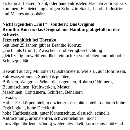
Es kann auf Eisen, Stahl, oder handentrosteten Flächen zum Einsatz
kommen. Es bietet langjährigen Schutz in Stadt-, Land-, Industrie-
und Meeresatmosphäre.
Nicht irgendein „3in1“ - sondern: Das Original
Brantho-Korrux das Original aus Hamburg abgefüllt in der
Schweiz.
Jetzt erhältlich bei Torenko.
Seit über 25 Jahren gibt es Brantho-Korrux
„3in1“, als Grund-, Zwischen- und Fertigbeschichtung
gleichzeitig umweltfreundlich, einfach zu verarbeiten und mit hoher
Schutzqualität.
Bewährt auf zig-Millionen Quadratmetern, wie z.B. auf Bohrinseln,
Fahrwassertonnen, Spielplatzgeräten,
Brücken, Waggons, Winterdienstgeräten, Rohren,Oldtimern,
Baumaschinen, Kraftwerken, Masten,
Maschinen, Containern, Schiffen, Behältern
u.v.a.m.
Hoher Festkörperanteil, reduzierter Lösemittelanteil - dadurch hohe
Ergiebigkeit, hohe Deckkraft,
hohe Haftfestigkeit, guter Kantenschutz, elastisch, schnelle
Antrocknung, aromatenfrei, schwermetallfrei, nicht-
umweltgefährdend, ständig weiterentwickelt, korrosionsschützend