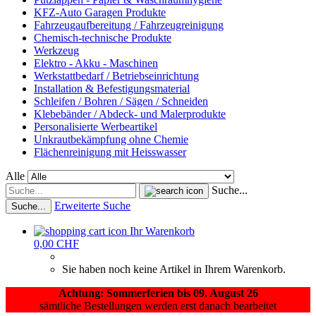
KFZ-Auto Garagen Produkte
Fahrzeugaufbereitung / Fahrzeugreinigung
Chemisch-technische Produkte
Werkzeug
Elektro - Akku - Maschinen
Werkstattbedarf / Betriebseinrichtung
Installation & Befestigungsmaterial
Schleifen / Bohren / Sägen / Schneiden
Klebebänder / Abdeck- und Malerprodukte
Personalisierte Werbeartikel
Unkrautbekämpfung ohne Chemie
Flächenreinigung mit Heisswasser
Alle
Suche...
Erweiterte Suche
Suche...
Ihr Warenkorb
0,00 CHF
Sie haben noch keine Artikel in Ihrem Warenkorb.
Achtung: Sommerferien bis 09. August 26
sämtliche Bestellungen werden erst danach bearbeitet